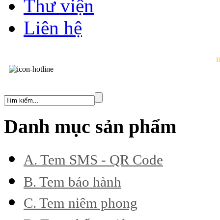
Thư viện
Liên hệ
H
Danh mục sản phẩm
A. Tem SMS - QR Code
B. Tem bảo hành
Thế hệ mới
C. Tem niêm phong
Dòn (Bể - Vỡ - Dẻo)
Thế hệ mới