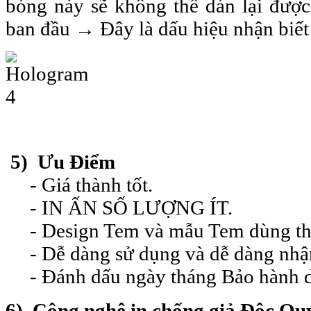
bóng này sẽ không thể dán lại đư
ban đầu
→ Đây là dấu hiệu nhận biế
5) Ưu Điểm
- Giá thành tốt.
- IN ẤN SỐ LƯỢNG ÍT.
- Design Tem và mẫu Tem dùng thử
- Dễ dàng sử dụng và dễ dàng nhận 
- Đánh dấu ngày tháng Bảo hành d
6) Công nghệ in chống giả Độc Quy